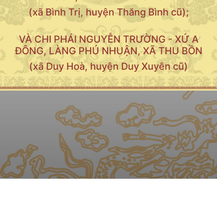
(xã Bình Trị, huyện Thăng Bình cũ);
VÀ CHI PHÁI NGUYỄN TRƯỜNG - XỨ A
ĐÔNG, LÀNG PHÚ NHUẬN, XÃ THU BỒN
(xã Duy Hoà, huyện Duy Xuyên cũ)