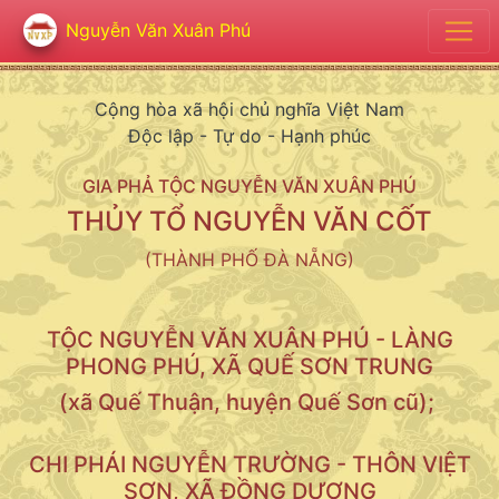
Nguyễn Văn Xuân Phú
Cộng hòa xã hội chủ nghĩa Việt Nam
Độc lập - Tự do - Hạnh phúc
GIA PHẢ TỘC NGUYỄN VĂN XUÂN PHÚ
THỦY TỔ NGUYỄN VĂN CỐT
(THÀNH PHỐ ĐÀ NẴNG)
TỘC NGUYỄN VĂN XUÂN PHÚ - LÀNG
PHONG PHÚ, XÃ QUẾ SƠN TRUNG
(xã Quế Thuận, huyện Quế Sơn cũ);
CHI PHÁI NGUYỄN TRƯỜNG - THÔN VIỆT
SƠN, XÃ ĐỒNG DƯƠNG